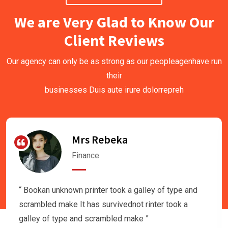
We are Very Glad to Know Our
Client Reviews
Our agency can only be as strong as our peopleagenhave run
their
businesses Duis aute irure dolorrepreh
Mrs Rebeka
Finance
“ Bookan unknown printer took a galley of type and
scrambled make It has survivednot rinter took a
galley of type and scrambled make ”