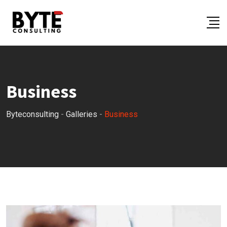
Skip
to
content
Business
Byteconsulting
-
Galleries
-
Business